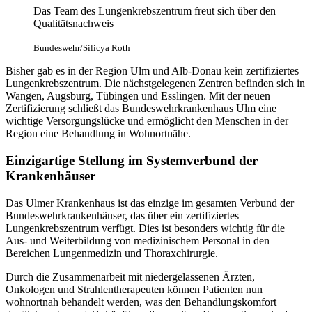
Das
Team
des Lungenkrebszentrum freut sich über den
Qualitätsnachweis
Bundeswehr/Silicya Roth
Bisher gab es
in
der Region Ulm und Alb-Donau kein zertifiziertes
Lungenkrebszentrum. Die nächstgelegenen Zentren befinden sich
in
Wangen, Augsburg, Tübingen und Esslingen. Mit der neuen
Zertifizierung schließt das Bundeswehrkrankenhaus Ulm eine
wichtige Versorgungslücke und ermöglicht den Menschen
in
der
Region eine Behandlung
in
Wohnortnähe.
Einzigartige Stellung im Systemverbund der
Krankenhäuser
Das Ulmer Krankenhaus ist das einzige im gesamten Verbund der
Bundeswehrkrankenhäuser, das über ein zertifiziertes
Lungenkrebszentrum verfügt. Dies ist besonders wichtig für die
Aus- und Weiterbildung von medizinischem Personal
in
den
Bereichen Lungenmedizin und Thoraxchirurgie.
Durch die Zusammenarbeit mit niedergelassenen Ärzten,
Onkologen und Strahlentherapeuten können Patienten nun
wohnortnah behandelt werden, was den Behandlungskomfort