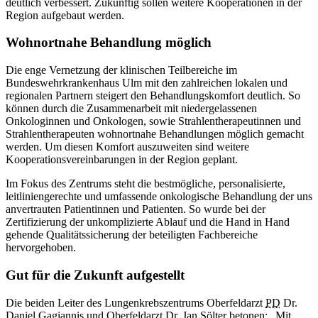
deutlich verbessert. Zukünftig sollen weitere Kooperationen
in
der
Region aufgebaut werden.
Wohnortnahe Behandlung möglich
Die enge Vernetzung der klinischen Teilbereiche im
Bundeswehrkrankenhaus Ulm mit den zahlreichen lokalen und
regionalen Partnern steigert den Behandlungskomfort deutlich. So
können durch die Zusammenarbeit mit niedergelassenen
Onkologinnen und Onkologen, sowie Strahlentherapeutinnen und
Strahlentherapeuten wohnortnahe Behandlungen möglich gemacht
werden. Um diesen Komfort auszuweiten sind weitere
Kooperationsvereinbarungen
in
der Region geplant.
Im Fokus des Zentrums steht die bestmögliche, personalisierte,
leitliniengerechte und umfassende onkologische Behandlung der uns
anvertrauten Patientinnen und Patienten. So wurde bei der
Zertifizierung der unkomplizierte Ablauf und die Hand
in
Hand
gehende Qualitätssicherung der beteiligten Fachbereiche
hervorgehoben.
Gut für die Zukunft aufgestellt
Die beiden Leiter des Lungenkrebszentrums Oberfeldarzt
PD
Dr.
Daniel Gagiannis und Oberfeldarzt Dr. Jan Sölter betonen: „Mit