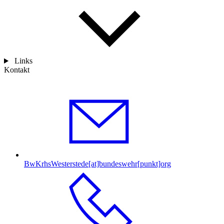
Links
Kontakt
BwKrhsWesterstede[at]bundeswehr[punkt]org