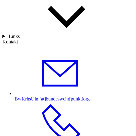
Links
Kontakt
BwKrhsUlm[at]bundeswehr[punkt]org