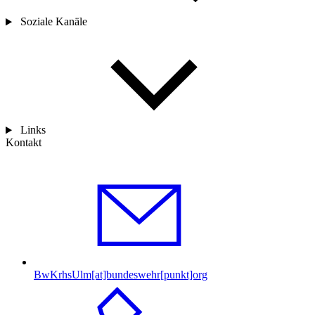
Soziale Kanäle
Links
Kontakt
BwKrhsUlm[at]bundeswehr[punkt]org