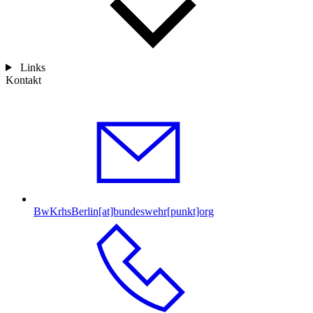
Links
Kontakt
BwKrhsBerlin[at]bundeswehr[punkt]org