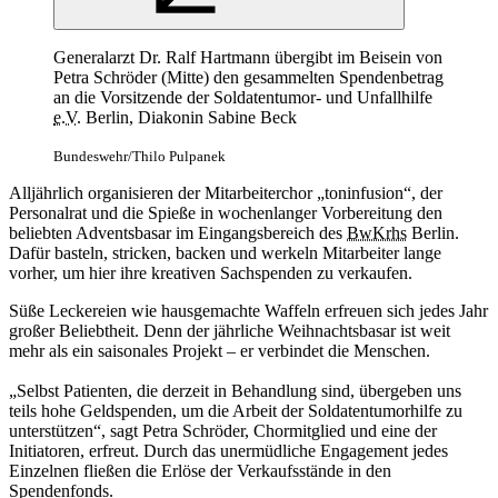
Generalarzt Dr. Ralf Hartmann übergibt im Beisein von
Petra Schröder (Mitte) den gesammelten Spendenbetrag
an
die Vorsitzende der Soldatentumor- und Unfallhilfe
e.V.
Berlin, Diakonin Sabine Beck
Bundeswehr/Thilo Pulpanek
Alljährlich organisieren der Mitarbeiterchor „toninfusion“, der
Personalrat und die Spieße
in
wochenlanger Vorbereitung den
beliebten Adventsbasar im Eingangsbereich des
BwKrhs
Berlin.
Dafür basteln, stricken, backen und werkeln Mitarbeiter lange
vorher, um hier ihre kreativen Sachspenden zu verkaufen.
Süße Leckereien wie hausgemachte Waffeln erfreuen sich jedes Jahr
großer Beliebtheit. Denn der jährliche Weihnachtsbasar ist weit
mehr als ein saisonales Projekt – er verbindet die Menschen.
„Selbst Patienten, die derzeit
in
Behandlung sind, übergeben uns
teils hohe Geldspenden, um die Arbeit der Soldatentumorhilfe zu
unterstützen“, sagt Petra Schröder, Chormitglied und eine der
Initiatoren, erfreut. Durch das unermüdliche Engagement jedes
Einzelnen fließen die Erlöse der Verkaufsstände
in
den
Spendenfonds.