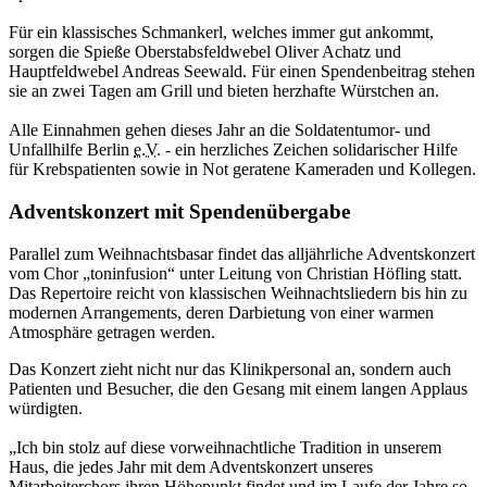
Für ein klassisches Schmankerl, welches immer gut ankommt,
sorgen die Spieße Oberstabsfeldwebel Oliver Achatz und
Hauptfeldwebel Andreas Seewald. Für einen Spendenbeitrag stehen
sie
an
zwei Tagen am Grill und bieten herzhafte Würstchen
an.
Alle Einnahmen gehen dieses Jahr
an
die Soldatentumor- und
Unfallhilfe Berlin
e.V.
- ein herzliches Zeichen solidarischer Hilfe
für Krebspatienten sowie
in Not
geratene Kameraden und Kollegen.
Adventskonzert mit Spendenübergabe
Parallel zum Weihnachtsbasar findet das alljährliche Adventskonzert
vom Chor „toninfusion“ unter Leitung von Christian Höfling statt.
Das Repertoire reicht von klassischen Weihnachtsliedern bis hin zu
modernen Arrangements, deren Darbietung von einer warmen
Atmosphäre getragen werden.
Das Konzert zieht nicht nur das Klinikpersonal
an,
sondern auch
Patienten und Besucher, die den Gesang mit einem langen Applaus
würdigten.
„Ich bin stolz auf diese vorweihnachtliche Tradition
in
unserem
Haus, die jedes Jahr mit dem Adventskonzert unseres
Mitarbeiterchors ihren Höhepunkt findet und im Laufe der Jahre so