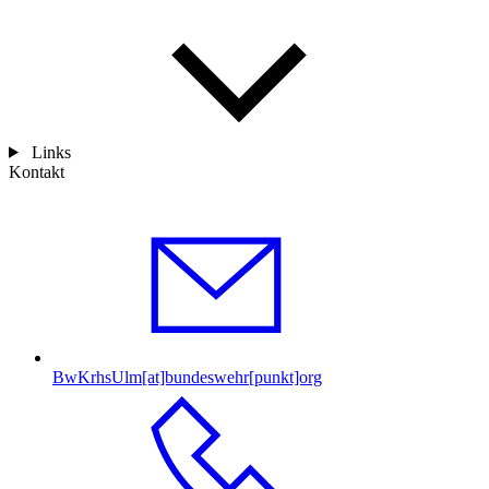
Links
Kontakt
BwKrhsUlm[at]bundeswehr[punkt]org