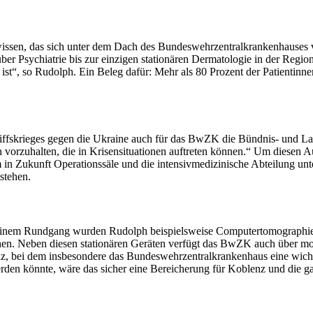
ssen, das sich unter dem Dach des Bundeswehrzentralkrankenhauses v
er Psychiatrie bis zur einzigen stationären Dermatologie
in
der Region
 ist“, so Rudolph. Ein Beleg dafür: Mehr als 80 Prozent der Patientinn
riffskrieges gegen die Ukraine auch für das BwZK die Bündnis- und L
 vorzuhalten, die
in
Krisensituationen auftreten können.“ Um diesen A
m
in
Zukunft Operationssäle und die intensivmedizinische Abteilung un
stehen.
ei einem Rundgang wurden Rudolph beispielsweise Computertomographi
chen. Neben diesen stationären Geräten verfügt das BwZK auch über m
bei dem insbesondere das Bundeswehrzentralkrankenhaus eine wichtig
en könnte, wäre das sicher eine Bereicherung für Koblenz und die ga