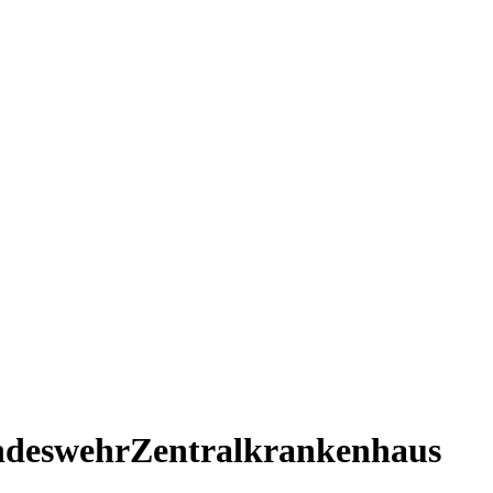
undeswehrZentralkrankenhaus