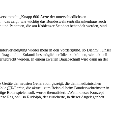
ersammelt: „Knapp 600 Ärzte der unterschiedlichsten
 – das zeigt, wie wichtig das Bundeswehrzentralkrankenhaus auch
en und Patienten, die am Koblenzer Standort behandelt werden, sind
andesverteidigung wieder mehr
in
den Vordergrund, so Diehm: „Unser
uftrag auch
in
Zukunft bestmöglich erfüllen zu können, wird aktuell
tergebracht werden.
In
einem zweiten Bauabschnitt wird dann
an
der
e-Geräte der neusten
Generation
gezeigt, die dem medizinischen
obile
CT
-Geräte, die aktuell zum Beispiel beim Bundeswehreinsatz
in
e Rolle spielen soll, wurde thematisiert. „Wenn dieses Konzept
nze Region“, so Rudolph, der zusicherte,
in
dieser Angelegenheit