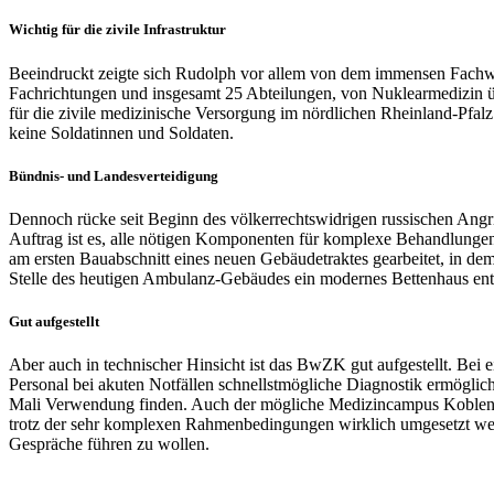
Wichtig für die zivile Infrastruktur
Beeindruckt zeigte sich Rudolph vor allem von dem immensen Fachwi
Fachrichtungen und insgesamt 25 Abteilungen, von Nuklearmedizin üb
für die zivile medizinische Versorgung im nördlichen Rheinland-Pfalz
keine Soldatinnen und Soldaten.
Bündnis- und Landesverteidigung
Dennoch rücke seit Beginn des völkerrechtswidrigen russischen Ang
Auftrag ist es, alle nötigen Komponenten für komplexe Behandlungen
am ersten Bauabschnitt eines neuen Gebäudetraktes gearbeitet,
in
de
Stelle des heutigen Ambulanz-Gebäudes ein modernes Bettenhaus ent
Gut aufgestellt
Aber auch
in
technischer Hinsicht ist das BwZK gut aufgestellt. B
Personal bei akuten Notfällen schnellstmögliche Diagnostik ermögli
Mali Verwendung finden. Auch der mögliche Medizincampus Koblenz, 
trotz der sehr komplexen Rahmenbedingungen wirklich umgesetzt werd
Gespräche führen zu wollen.