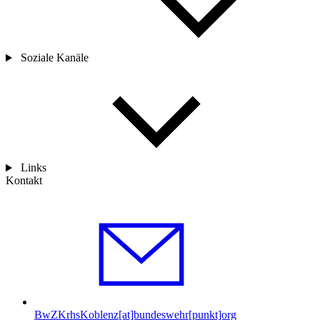
Soziale Kanäle
Links
Kontakt
BwZKrhsKoblenz[at]bundeswehr[punkt]org