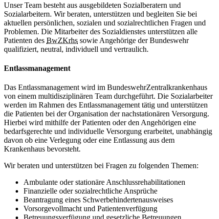
Unser
Team
besteht aus ausgebildeten Sozialberatern und
Sozialarbeitern. Wir beraten, unterstützen und begleiten Sie bei
aktuellen persönlichen, sozialen und sozialrechtlichen Fragen und
Problemen. Die Mitarbeiter des Sozialdienstes unterstützen alle
Patienten des
BwZKrhs
sowie Angehörige der Bundeswehr
qualifiziert, neutral, individuell und vertraulich.
Entlassmanagement
Das Entlassmanagement wird im BundeswehrZentralkrankenhaus
von einem multidisziplinären
Team
durchgeführt. Die Sozialarbeiter
werden im Rahmen des Entlassmanagement tätig und unterstützen
die Patienten bei der
Organisation
der nachstationären Versorgung.
Hierbei wird mithilfe der Patienten oder den Angehörigen eine
bedarfsgerechte und individuelle Versorgung erarbeitet, unabhängig
davon ob eine Verlegung oder eine Entlassung aus dem
Krankenhaus bevorsteht.
Wir beraten und unterstützen bei Fragen zu folgenden Themen:
Ambulante oder stationäre Anschlussrehabilitationen
Finanzielle oder sozialrechtliche Ansprüche
Beantragung eines Schwerbehindertenausweises
Vorsorgevollmacht und Patientenverfügung
Betreuungsverfügung und gesetzliche Betreuungen