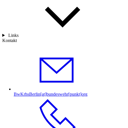
Links
Kontakt
BwKrhsBerlin[at]bundeswehr[punkt]org