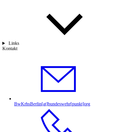
Links
Kontakt
BwKrhsBerlin[at]bundeswehr[punkt]org