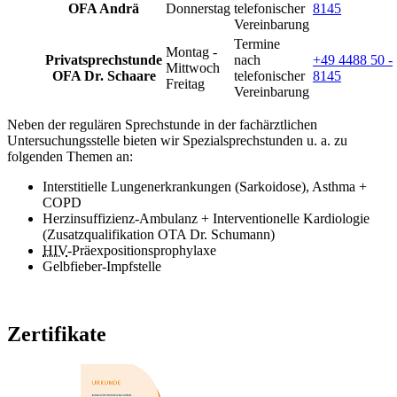
OFA
Andrä
Donnerstag
telefonischer
8145
Vereinbarung
Termine
Montag -
Privatsprechstunde
nach
+49 4488 50 -
Mittwoch
OFA Dr. Schaare
telefonischer
8145
Freitag
Vereinbarung
Neben der regulären Sprechstunde
in
der fachärztlichen
Untersuchungsstelle bieten wir Spezialsprechstunden u. a. zu
folgenden Themen
an:
Interstitielle Lungenerkrankungen (Sarkoidose), Asthma +
COPD
Herzinsuffizienz-Ambulanz + Interventionelle Kardiologie
(Zusatzqualifikation OTA Dr. Schumann)
HIV
-Präexpositionsprophylaxe
Gelbfieber-Impfstelle
Zertifikate