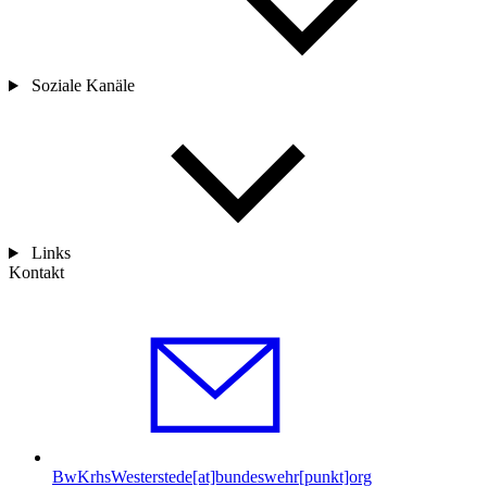
Soziale Kanäle
Links
Kontakt
BwKrhsWesterstede[at]bundeswehr[punkt]org